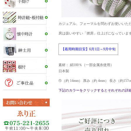
カジュアル、フォーマルを問わずお使いいた
房は扱いやすい「撚房」仕上げになっていま
【着用時期目安】6月1日～9月中旬
素材： 絹100％（一部金属糸使用）
日本製
巾（約 14mm） 厚み（約 4mm） 長さ（約15
下記のカラーをクリックするとそれぞれの詳