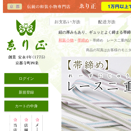
紐の厚みもあり、ギュッとよく締まる帯締
和装小物
帯締め
>
> 帯締め レース二重内
商品の写真はお客様のモニ
ログイン
新規登録
カートの中身