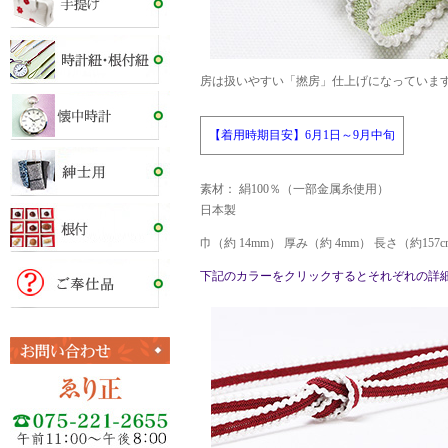
房は扱いやすい「撚房」仕上げになっていま
【着用時期目安】6月1日～9月中旬
素材： 絹100％（一部金属糸使用）
日本製
巾（約 14mm） 厚み（約 4mm） 長さ（約15
下記のカラーをクリックするとそれぞれの詳