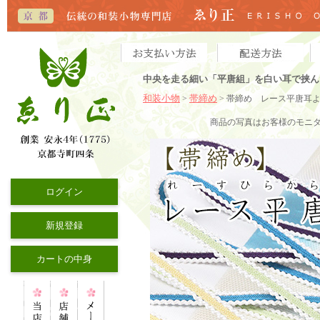
中央を走る細い「平唐組」を白い耳で挟ん
和装小物
帯締め
>
> 帯締め レース平唐耳
商品の写真はお客様のモニ
ログイン
新規登録
カートの中身