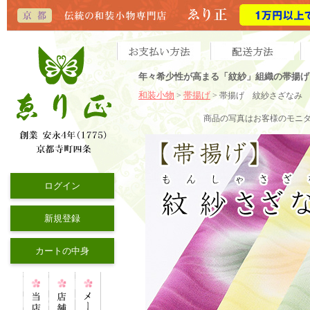
年々希少性が高まる「紋紗」組織の帯揚げ
和装小物
帯揚げ
>
> 帯揚げ 紋紗さざなみ
商品の写真はお客様のモニ
ログイン
新規登録
カートの中身