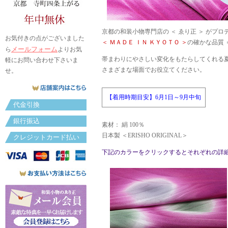
京都の和装小物専門店の ＜ ゑり正 ＞ がプ
お気付きの点がございました
＜ ＭＡＤＥ ＩＮ ＫＹＯＴＯ ＞
の確かな品質 
メールフォーム
ら
よりお気
帯まわりにやさしい変化をもたらしてくれる
軽にお問い合わせ下さいま
さまざまな場面でお役立てください。
せ。
【着用時期目安】6月1日～9月中旬
代金引換
銀行振込
素材： 絹 100％
日本製 ＜ERISHO ORIGINAL＞
クレジットカード払い
下記のカラーをクリックするとそれぞれの詳