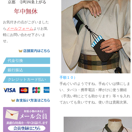
お気付きの点がございました
メールフォーム
ら
よりお気
軽にお問い合わせ下さいま
せ。
代金引換
銀行振込
手順１０）
クレジットカード払い
手ぬぐいのようですね。手ぬぐいは懐にしま
い、タバコ・携帯電話・襷がけに使う腰紐
（手洗い時にとても助かります）等々を入れ
ておいても良いですね。使い方は貴殿次第。