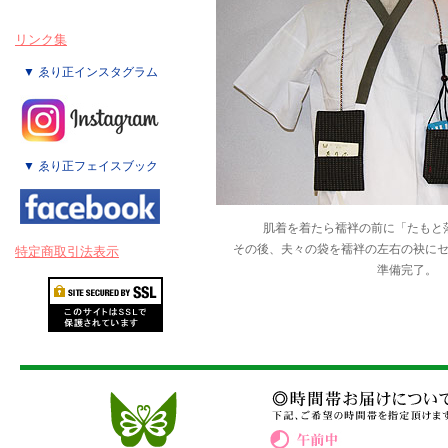
リンク集
▼ ゑり正インスタグラム
▼ ゑり正フェイスブック
肌着を着たら襦袢の前に「たもと
その後、夫々の袋を襦袢の左右の袂に
特定商取引法表示
準備完了。