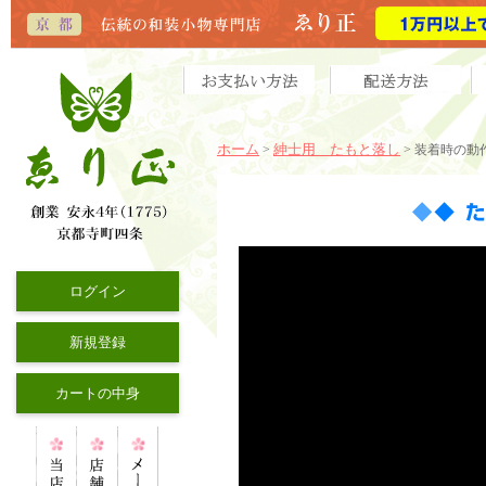
ホーム
紳士用 たもと落し
>
>
装着時の動
ログイン
新規登録
カートの中身