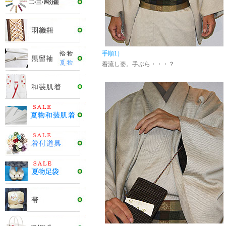
手順1）
着流し姿。手ぶら・・・？