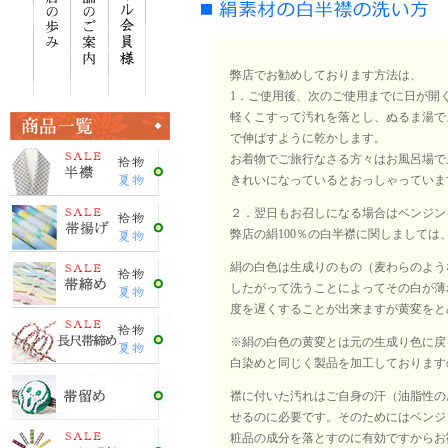
弊店でお勧めしております方法は、
1．ご使用後、次のご使用までに日が開
軽くこすって汚れを落とし、ぬるま湯で
で伸ばすように乾かします。
お着物でご旅行なさる方々はお風呂場で
きれいになっているとおっしゃっていま
２．翌日もお召しになる場合はベンジン
弊店の絹100％の白半襟に関しまして
絹の白色は生成りのもの（麦わらのよう
したがって洗うことによってその白が薄
度を遅くすることが出来ますが黄変をと
※絹の白色の黄変とは元の生成り色に戻
白染めと同じく製品を加工しております
襟に付いた汚れはご自身の汗（油脂性の
せるのに必要です。そのためにはベンジ
粧品の成分を落とすのに有効ですからお