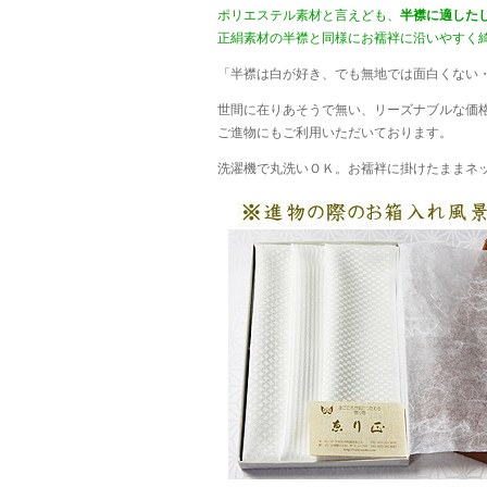
ポリエステル素材と言えども、
半襟に適した
正絹素材の半襟と同様にお襦袢に沿いやすく
「半襟は白が好き、でも無地では面白くない
世間に在りあそうで無い、リーズナブルな価
ご進物にもご利用いただいております。
洗濯機で丸洗いＯＫ。お襦袢に掛けたままネ