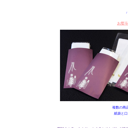
「
お熨
複数の商
紙袋と口