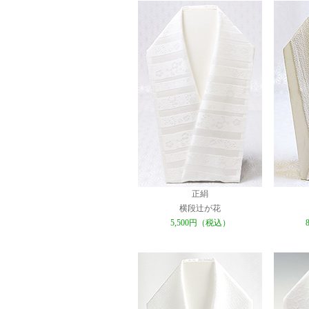
正絹
横段辻が花
5,500円（税込）