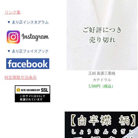
リンク集
▼ ゑり正インスタグラム
▼ ゑり正フェイスブック
正絹 風通三重織
特定商取引法表示
カテドラル
5,500円（税込）