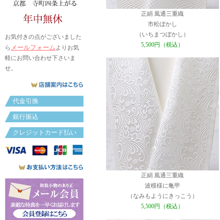
正絹 風通三重織
市松ぼかし
（いちまつぼかし）
お気付きの点がございました
5,500円（税込）
メールフォーム
ら
よりお気
軽にお問い合わせ下さいま
せ。
代金引換
銀行振込
クレジットカード払い
正絹 風通三重織
波模様に亀甲
（なみもようにきっこう）
5,500円（税込）