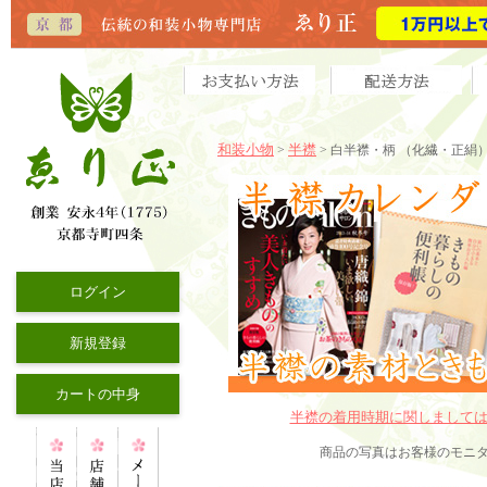
和装小物
半襟
>
> 白半襟・柄 （化繊・正絹
ログイン
新規登録
カートの中身
半襟の着用時期に関しまして
商品の写真はお客様のモニ