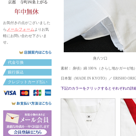
お気付きの点がございました
メールフォーム
ら
よりお気
軽にお問い合わせ下さいま
せ。
身八ツ口
代金引換
素材： 身頃）綿 100％（さらし地かガーゼ地
銀行振込
日本製（MADE IN KYOTO）／ ERISHO ORIG
クレジットカード払い
下記のカラーをクリックするとそれぞれの詳