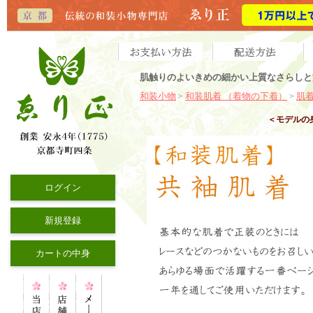
肌触りのよいきめの細かい上質なさらしと
和装小物
和装肌着 （着物の下着）
肌
>
>
＜モデルの
ログイン
新規登録
カートの中身