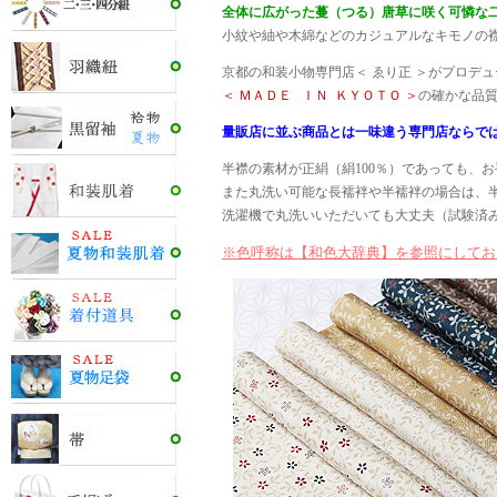
全体に広がった蔓（つる）唐草に咲く可憐な
小紋や紬や木綿などのカジュアルなキモノの
京都の和装小物専門店＜ ゑり正 ＞がプロデ
＜ ＭＡＤＥ ＩＮ ＫＹＯＴＯ ＞
の確かな品質
量販店に並ぶ商品とは一味違う専門店ならで
半襟の素材が正絹（絹100％）であっても、
また丸洗い可能な長襦袢や半襦袢の場合は、
洗濯機で丸洗いいただいても大丈夫（試験済
※色呼称は【和色大辞典】を参照にしてお