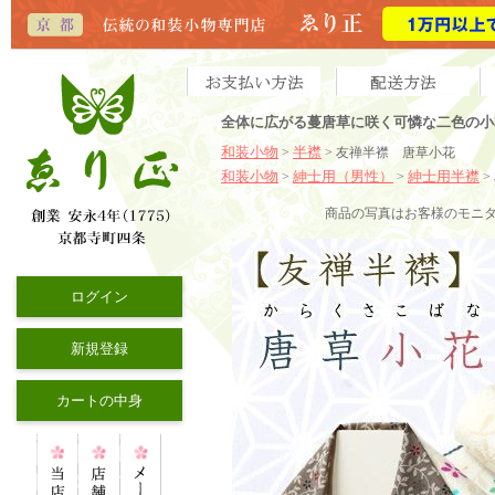
全体に広がる蔓唐草に咲く可憐な二色の小
和装小物
半襟
>
> 友禅半襟 唐草小花
和装小物
紳士用（男性）
紳士用半襟
>
>
>
商品の写真はお客様のモニ
ログイン
新規登録
カートの中身