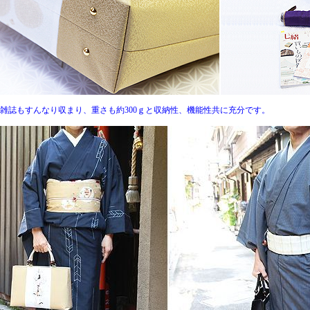
の雑誌もすんなり収まり、重さも約300ｇと収納性、機能性共に充分です。