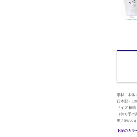
素材：本体）
日本製＜ERI
サイズ 横幅 32
（持ち手の高
重さ約300ｇ
下記のカラ