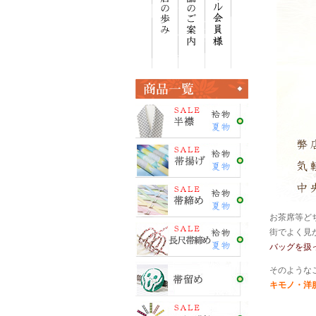
お茶席等ど
街でよく見
バッグを扱
そのような
キモノ・洋