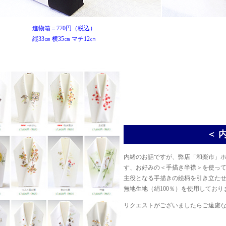
進物箱＝770円（税込）
縦33㎝ 横35㎝ マチ12㎝
＜ 
内緒のお話ですが、弊店「和楽市」
す、お好みの＜手描き半襟＞を使っ
主役となる手描きの絵柄を引き立た
無地生地（絹100％）を使用しており
リクエストがございましたらご遠慮