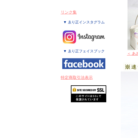
リンク集
▼ ゑり正インスタグラム
▼ ゑり正フェイスブック
＜ あ
特定商取引法表示