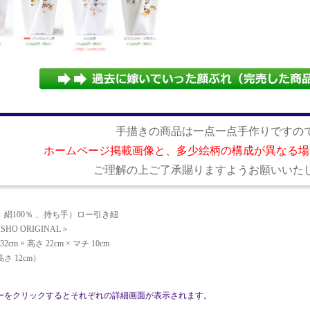
手描きの商品は一点一点手作りですの
ホームページ掲載画像と、多少絵柄の構成が異なる場
ご理解の上ご了承賜りますようお願いいた
絹100％ 、持ち手）ロー引き紐
SHO ORIGINAL＞
cm × 高さ 22cm × マチ 10cm
さ 12cm）
ーをクリックするとそれぞれの詳細画面が表示されます。