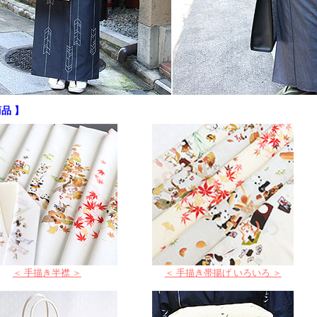
品 】
＜ 手描き半襟 ＞
＜ 手描き帯揚げ いろいろ ＞