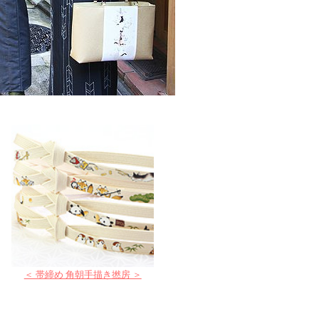
＜ 帯締め 角朝手描き撚房 ＞