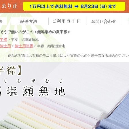
そうで無いのがこの＜無地染めの夏半襟＞
半襟
> 半襟 絽塩瀬無地
紳士用
紳士用半襟
>
>
半襟 絽塩瀬無地
商品の写真はお客様のモニタ環境により実物のものと若干異なる場合がござい