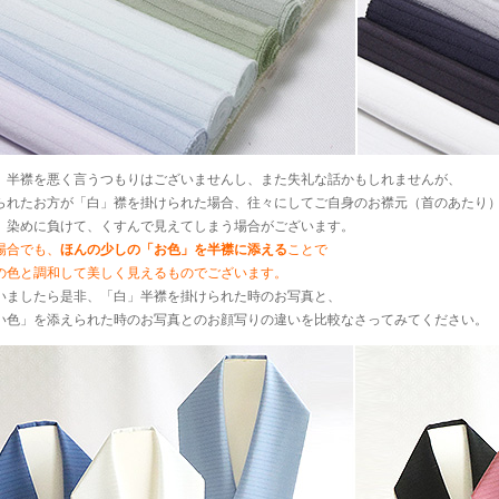
」半襟を悪く言うつもりはございませんし、また失礼な話かもしれませんが、
られたお方が「白」襟を掛けられた場合、往々にしてご自身のお襟元（首のあたり
」染めに負けて、くすんで見えてしまう場合がございます。
場合でも、
ほんの少しの「お色」を半襟に添える
ことで
の色と調和して美しく見えるものでございます。
いましたら是非、「白」半襟を掛けられた時のお写真と、
い色」を添えられた時のお写真とのお顔写りの違いを比較なさってみてください。