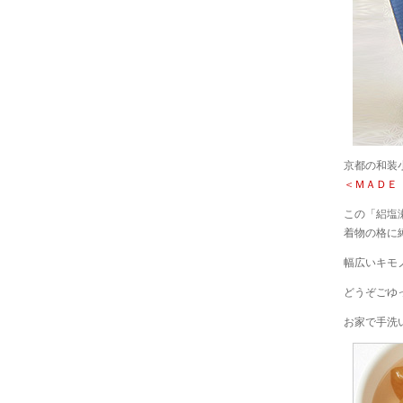
京都の和装小
＜ＭＡＤＥ
この「絽塩
着物の格に
幅広いキモ
どうぞごゆ
お家で手洗