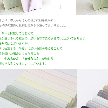
昔より、襟元からほんの僅かに顔を覗かす、
な半襟の重要な役割と奥深さを謳ってまいりました。
＜白＞と比較してはじめて、
目が感じられる程度の、淡い色彩で染めさせていただいております。
好みではございますが、
横に位置する「半襟」に淡い色目を添えることで、
襟を掛けた場合とはまた異なる
」「
やわらかさ
」「
女性らしさ
」が加わり、
顔映りも良くなるものでございます。