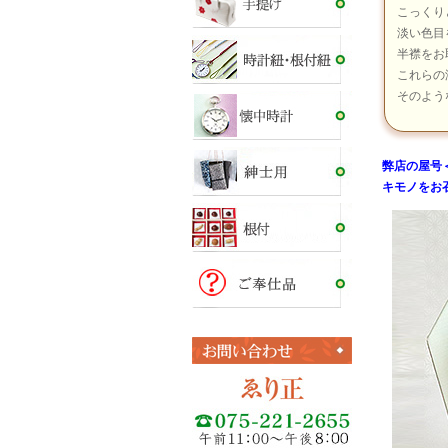
こっくり
淡い色目
半襟をお
これらの
そのよう
弊店の屋号＜ 
キモノをお