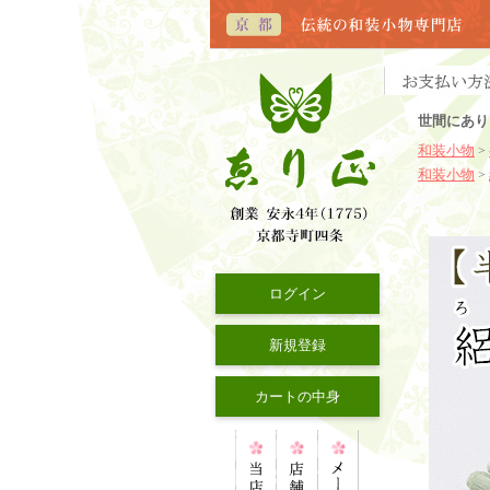
世間にあり
和装小物
>
和装小物
>
ログイン
新規登録
カートの中身