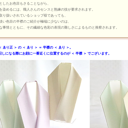
としたお色目もさることながら、
を染めるには、職人さんのセンスと熟練の技が要求されます。
取り扱いされているショップ様であっても、
淡い色目の半襟のご紹介が極端に少ないのは、
な事情とともに、その繊細な色彩の表現の難しさによるものと推察されます。
ゑり正 ＞ の ＜ ゑり ＞ ＝ 半襟の ＜ ゑり ＞。
召しになる際にお顔に一番近くに位置するのが ＜ 半襟 ＞ でございます。