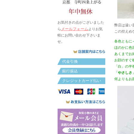
お気付きの点がございました
弊店は遠い
メールフォーム
ら
よりお気
この控えめ
軽にお問い合わせ下さいま
各色ともに
せ。
ほのかに色
あくまでお
お顔のすぐ
代金引換
「白」の半
銀行振込
「
やさしさ
何よりもお
クレジットカード払い