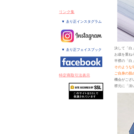
リンク集
▼ ゑり正インスタグラム
決して「白
▼ ゑり正フェイスブック
お歳を重ね
半襟の「白
そのような
ご自身の肌
特定商取引法表示
機会がござ
襟元に「淡