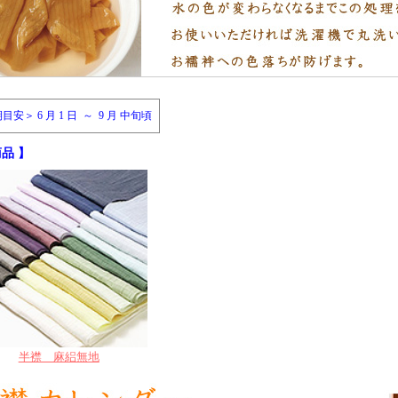
安＞ 6 月 1 日 ～ 9 月 中旬頃
品 】
半襟 麻絽無地