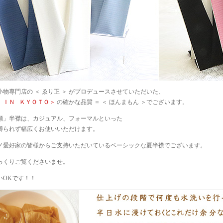
物専門店の ＜ ゑり正 ＞ がプロデュースさせていただいた、
 ＩＮ ＫＹＯＴＯ＞
の確かな品質 ＝ ＜ ほんまもん ＞でございます。
瀬」半襟は、カジュアル、フォーマルといった
縛られず幅広くお使いいただけます。
ノ愛好家の皆様からご支持いただいているベーシックな夏半襟でございます。
っくりご覧くださいませ。
いOKです！！