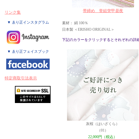
帯締め 誉組突甲昼夜
リンク集
▼ ゑり正インスタグラム
素材： 絹 100％
日本製 ＜ERISHO ORIGINAL＞
下記のカラーをクリックするとそれぞれの詳
▼ ゑり正フェイスブック
特定商取引法表示
灰桜（はいざくら）
（01）
22,000円（税込）