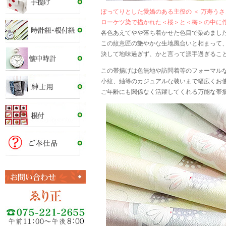
ぽってりとした愛嬌のある主役の ＜ 万寿うさ
ローケツ染で描かれた＜桜＞と＜梅＞の中に
各色あえてやや落ち着かせた色目で染めまし
この紋意匠の艶やかな生地風合いと相まって
決して地味過ぎず、かと言って派手過ぎるこ
この帯揚げは色無地や訪問着等のフォーマル
小紋、紬等のカジュアルな装いまで幅広くお
ご年齢にも関係なく活躍してくれる万能な帯