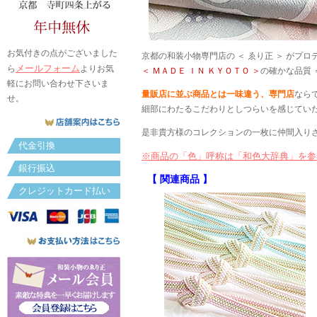
お気付きの点がございました
京都の和装小物専門店の ＜ ゑり正 ＞ がプ
メールフォーム
ら
よりお気
＜ ＭＡＤＥ ＩＮ ＫＹＯＴＯ ＞
の確かな品質 
軽にお問い合わせ下さいま
量販店に並ぶ商品とは一味違う、専門店
なら
せ。
細部にわたるこだわりとしつらいを感じてい
是非貴方様のコレクションの一枚に仲間入り
代金引換
※商品の「色」呼称は「和色大辞典」を参
銀行振込
【 関連商品 】
クレジットカード払い