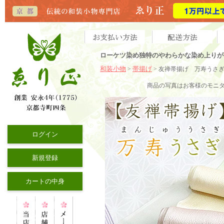
ローケツ染め独特のやわらかな染め上りが
和装小物
帯揚げ
>
> 友禅帯揚げ 万寿うさ
商品の写真はお客様のモニ
ログイン
新規登録
カートの中身