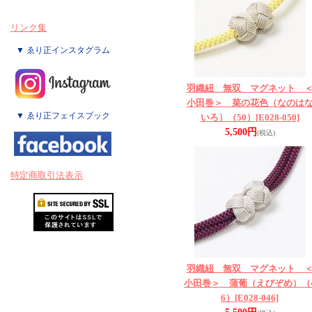
リンク集
▼ ゑり正インスタグラム
羽織紐 無双 マグネット 
小田巻＞ 菜の花色（なのは
▼ ゑり正フェイスブック
いろ）（50）
[E028-050]
5,500円
(税込)
特定商取引法表示
羽織紐 無双 マグネット 
小田巻＞ 蒲葡（えびぞめ）（
6）
[E028-046]