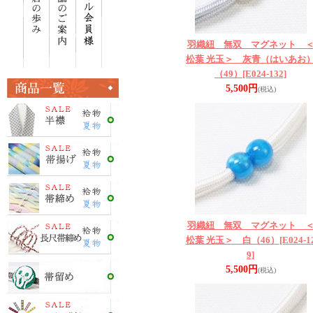
羽織紐 無双 マグネット 
松葉 光玉＞ 灰青（はいあお
（49）
[E024-132]
5,500円
(税込)
羽織紐 無双 マグネット 
松葉 光玉＞ 白（46）
[E024-1
9]
5,500円
(税込)