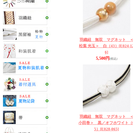
羽織紐 無双 マグネット 
松葉 光玉＞ 白（43）
[E024-1
6]
5,500円
(税込)
羽織紐 無双 マグネット 
小田巻＞ 黒／オフホワイト（
5）
[E028-065]