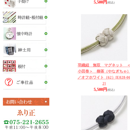
5,500円
(税込)
羽織紐 無双 マグネット 
小田巻＞ 柳茶（やなぎちゃ
／オフホワイト（62）
[E028-0
2]
5,500円
(税込)