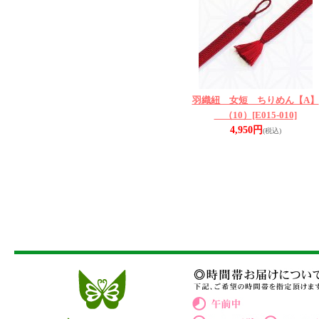
羽織紐 女短 ちりめん【A】
（10）
[E015-010]
4,950円
(税込)