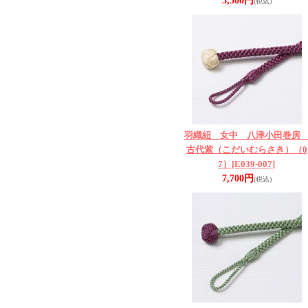
5,500円
(税込)
羽織紐 女中 八津小田巻
古代紫（こだいむらさき）（0
7）
[E039-007]
7,700円
(税込)