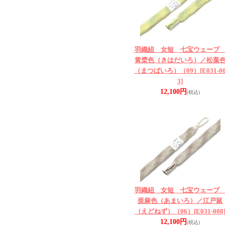
羽織紐 女短 七宝ウェー
黄檗色（きはだいろ）／松葉
（まつばいろ）（09）
[E031-0
3]
12,100円
(税込)
羽織紐 女短 七宝ウェー
亜麻色（あまいろ）／江戸鼠
（えどねず）（06）
[E031-008
12,100円
(税込)