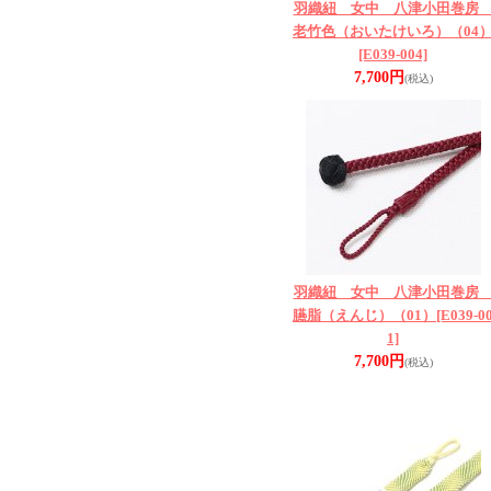
羽織紐 女中 八津小田巻
老竹色（おいたけいろ）（04
[E039-004]
7,700円
(税込)
羽織紐 女中 八津小田巻
臙脂（えんじ）（01）
[E039-0
1]
7,700円
(税込)