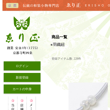
商品一覧
●羽織紐
登録アイテム数
:
228件
ログイン
新規登録
カートの中身