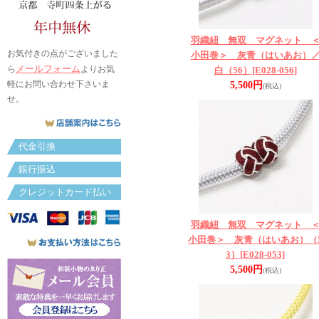
羽織紐 無双 マグネット 
お気付きの点がございました
小田巻＞ 灰青（はいあお）
メールフォーム
ら
よりお気
白（56）
[E028-056]
軽にお問い合わせ下さいま
5,500円
(税込)
せ。
代金引換
銀行振込
クレジットカード払い
羽織紐 無双 マグネット 
小田巻＞ 灰青（はいあお）（
3）
[E028-053]
5,500円
(税込)