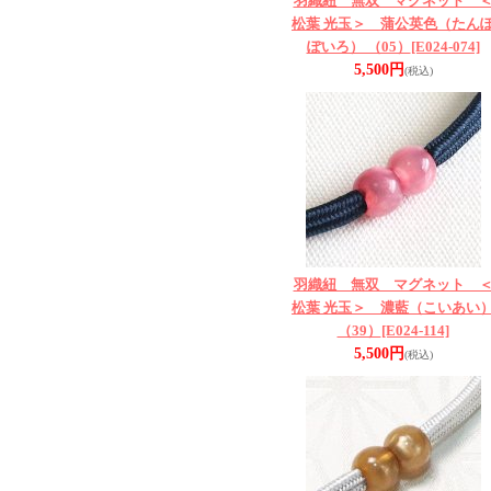
羽織紐 無双 マグネット 
松葉 光玉＞ 蒲公英色（たん
ぽいろ） （05）
[E024-074]
5,500円
(税込)
羽織紐 無双 マグネット 
松葉 光玉＞ 濃藍（こいあい
（39）
[E024-114]
5,500円
(税込)