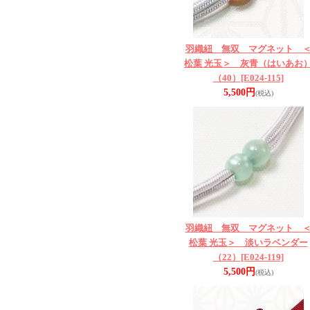
羽織紐 無双 マグネット 
松葉 光玉＞ 灰青（はいあお
（40）
[E024-115]
5,500円
(税込)
羽織紐 無双 マグネット 
松葉 光玉＞ 淡いラベンダー
（22）
[E024-119]
5,500円
(税込)