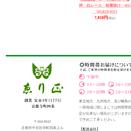
袢 白レース 袷襟掛け (01)
S
[G029-011]
7,810円
(税込)
東北地方、九州地方、及び離島
一部地域に関しましては時間帯
定が出来ない場合がございます
で予めご了承ください｡
〒604-8043
京都市中京区寺町四条上ル
【配送会社】