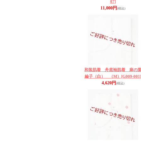
07]
11,000円
(税込)
和装肌着 舟底袖肌着 麻の
綸子（白） （M）
[G009-001
4,620円
(税込)