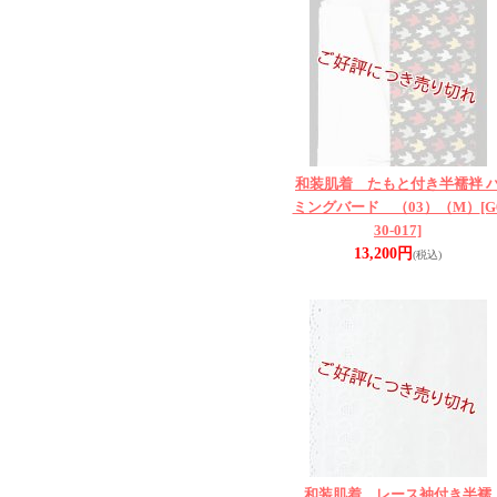
和装肌着 たもと付き半襦袢 
ミングバード （03）（M）
[G
30-017]
13,200円
(税込)
和装肌着 レース袖付き半襦