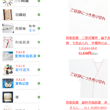
和装肌着 二部式襦袢 綸子
禅 七色あられ 半襦袢の
L
[G044-004]
12,650円
(税込)
和装肌着 細衿共袖肌着 
さらし （L）
[G003-002]