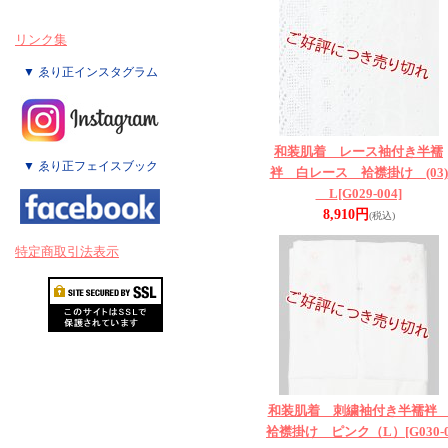
リンク集
▼ ゑり正インスタグラム
和装肌着 レース袖付き半襦
▼ ゑり正フェイスブック
袢 白レース 袷襟掛け (03)
L
[G029-004]
8,910円
(税込)
特定商取引法表示
和装肌着 刺繍袖付き半襦
袷襟掛け ピンク（L）
[G030-