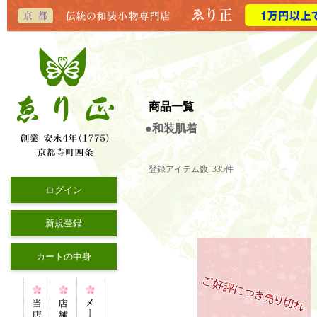
商品一覧
●和装肌着
登録アイテム数
:
335件
ログイン
新規登録
カートの中身