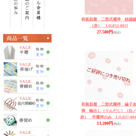
和装肌着 二部式襦袢 紋縮
（赤） L
[G032-002]
27,500円
(税込)
和装肌着 二部式襦袢 綸子
禅 輪出し（りんだし）（白
赤） 半襦袢のみ L
[G037-004
13,200円
(税込)