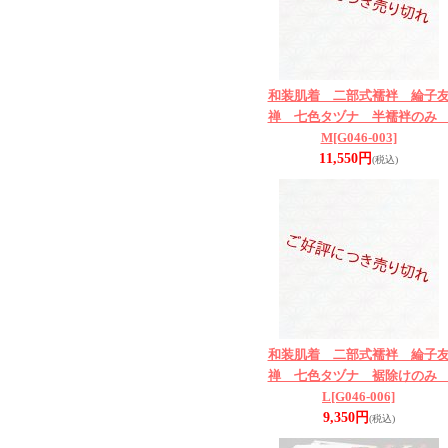
和装肌着 二部式襦袢 綸子
禅 七色タヅナ 半襦袢の
M
[G046-003]
11,550円
(税込)
和装肌着 二部式襦袢 綸子
禅 七色タヅナ 裾除けの
L
[G046-006]
9,350円
(税込)