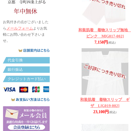
お気付きの点がございました
メールフォーム
ら
よりお気
和装肌着 着物スリップ無
軽にお問い合わせ下さいま
ピンク M
[G017-002]
せ。
7,150円
(税込)
代金引換
銀行振込
クレジットカード払い
和装肌着 着物スリップ ギ
ザ L
[G019-002]
23,100円
(税込)