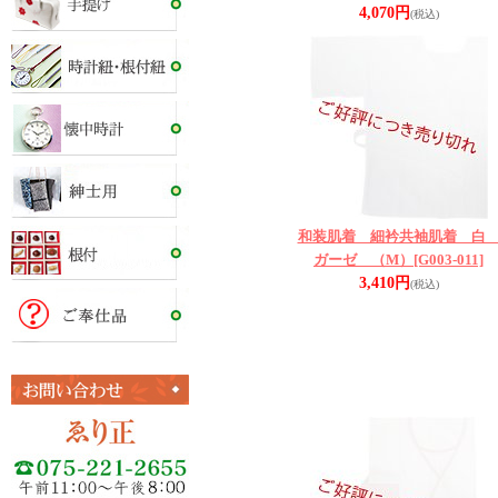
4,070円
(税込)
和装肌着 細衿共袖肌着 
ガーゼ （M）
[G003-011]
3,410円
(税込)