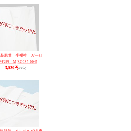
和装肌着 半襦袢 ガーゼ
チ衿胴 M
[SG035-004]
3,520円
(税込)