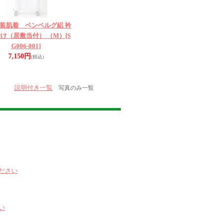
装肌着 ベンベルグ絽 衿
け（居敷当付） （M）
[S
G006-001]
7,150円
(税込)
説明付き一覧
写真のみ一覧
ださい
い