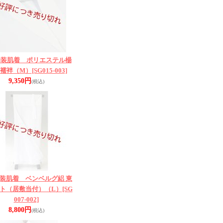
和装肌着 ポリエステル楊
半襦袢（M）
[SG015-003]
9,350円
(税込)
装肌着 ベンベルグ絽 東
ト（居敷当付）（L）
[SG
007-002]
8,800円
(税込)