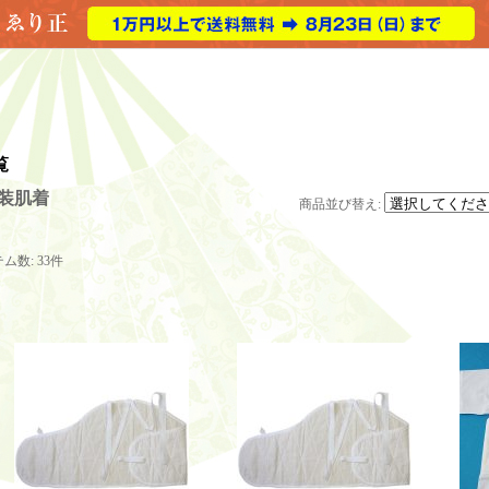
覧
装肌着
商品並び替え
:
テム数
:
33件