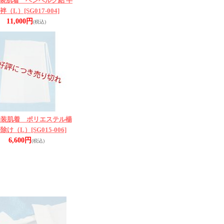
装肌着 ベンベルグ絽 半
袢（L）
[SG017-004]
11,000円
(税込)
和装肌着 ポリエステル楊
裾除け（L）
[SG015-006]
6,600円
(税込)