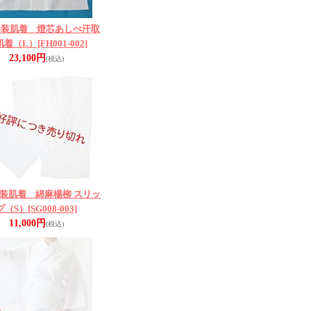
和装肌着 燈芯あしべ汗取
肌着（L）
[FH001-002]
23,100円
(税込)
装肌着 綿麻楊柳 スリッ
プ（S）
[SG008-003]
11,000円
(税込)