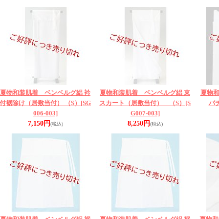
夏物和装肌着 ベンベルグ絽 衿
夏物和装肌着 ベンベルグ絽 東
夏物
付裾除け（居敷当付） （S）
[SG
スカート（居敷当付） （S）
[S
バ
006-003]
G007-003]
7,150円
8,250円
(税込)
(税込)