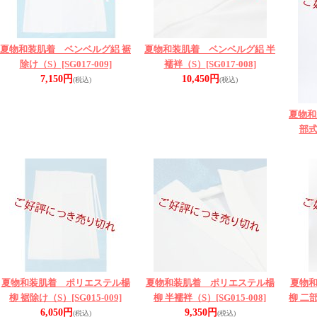
夏物和装肌着 ベンベルグ絽 裾
夏物和装肌着 ベンベルグ絽 半
除け（S）
[SG017-009]
襦袢（S）
[SG017-008]
7,150円
10,450円
(税込)
(税込)
夏物和
部式
夏物和装肌着 ポリエステル楊
夏物和装肌着 ポリエステル楊
夏物
柳 裾除け（S）
[SG015-009]
柳 半襦袢（S）
[SG015-008]
柳 二
6,050円
9,350円
(税込)
(税込)