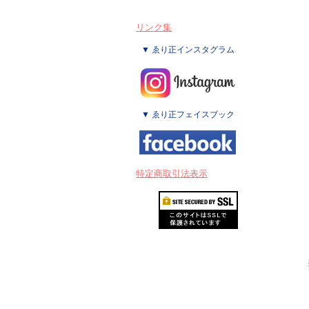
リンク集
▼ ゑり正インスタグラム
▼ ゑり正フェイスブック
特定商取引法表示