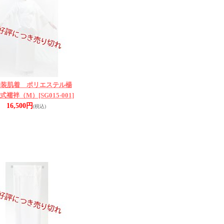
和装肌着 ポリエステル楊
部式襦袢（M）
[SG015-001]
16,500円
(税込)