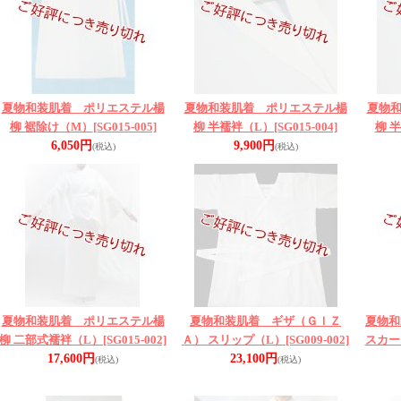
夏物和装肌着 ポリエステル楊
夏物和装肌着 ポリエステル楊
夏物
柳 裾除け（M）
[SG015-005]
柳 半襦袢（L）
[SG015-004]
柳 
6,050円
9,900円
(税込)
(税込)
夏物和装肌着 ポリエステル楊
夏物和装肌着 ギザ（ＧＩＺ
夏物和
柳 二部式襦袢（L）
[SG015-002]
Ａ） スリップ（L）
[SG009-002]
スカー
17,600円
23,100円
(税込)
(税込)