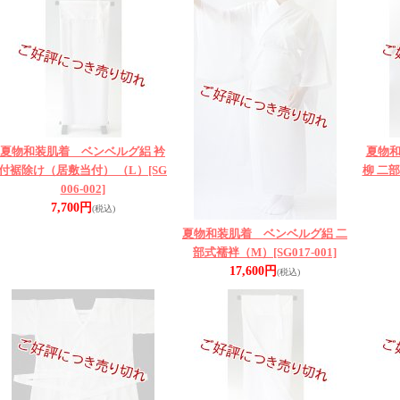
夏物和装肌着 ベンベルグ絽 衿
夏物
付裾除け（居敷当付） （L）
[SG
柳 二
006-002]
7,700円
(税込)
夏物和装肌着 ベンベルグ絽 二
部式襦袢（M）
[SG017-001]
17,600円
(税込)