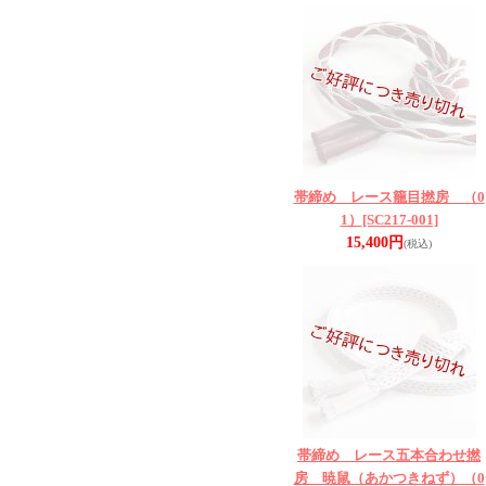
帯締め レース籠目撚房 （0
1）
[SC217-001]
15,400円
(税込)
帯締め レース五本合わせ撚
房 暁鼠（あかつきねず）（0