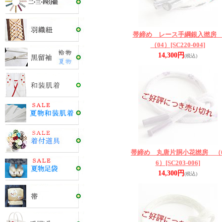
帯締め レース手綱銀入撚
（04）
[SC220-004]
14,300円
(税込)
帯締め 丸唐片胴小花撚房 （
6）
[SC203-006]
14,300円
(税込)