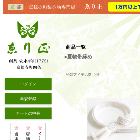
商品一覧
●夏物帯締め
登録アイテム数
:
56件
ログイン
新規登録
カートの中身