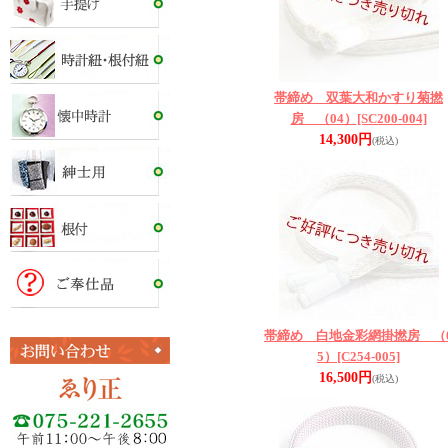
帯締め 双葉大和かすり菊撚
房 （04）
[SC200-004]
14,300円
(税込)
帯締め 白地金彩網掛撚房 （
5）
[C254-005]
16,500円
(税込)