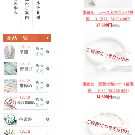
帯締め レース五本合わせ撚
房 白（07）
[SC204-007]
17,600円
(税込)
帯締め 双葉大和かすり菊撚
房 （08）
[SC200-008]
14,300円
(税込)