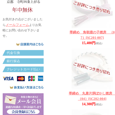
お気付きの点がございました
メールフォーム
ら
よりお気
軽にお問い合わせ下さいま
帯締め 角朝鹿の子撚房 （0
せ。
7）
[SC201-007]
15,400円
(税込)
代金引換
銀行振込
クレジットカード払い
帯締め 丸唐片胴ぼかし撚
（04）
[SC202-004]
14,300円
(税込)