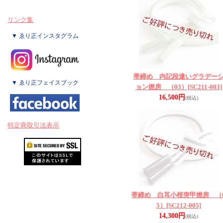
リンク集
▼ ゑり正インスタグラム
帯締め 内記段違いグラデー
▼ ゑり正フェイスブック
ョン撚房 （03）
[SC211-003]
16,500円
(税込)
特定商取引法表示
帯締め 白耳小桜突甲撚房 （
5）
[SC212-005]
14,300円
(税込)