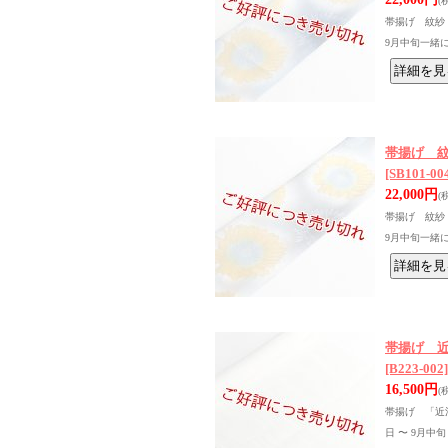
(
帯揚げ 紋紗 
9月中旬一緒
帯揚げ 紋
[SB101-00
22,000円
(
帯揚げ 紋紗 
9月中旬一緒
帯揚げ 近
[B223-002]
16,500円
(
帯揚げ 「近江
日 〜 9月中旬