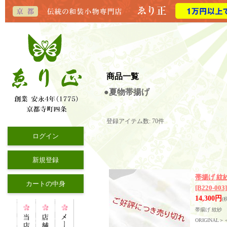
商品一覧
●夏物帯揚げ
登録アイテム数
:
70件
ログイン
新規登録
帯揚げ 紋
カートの中身
[B220-003]
14,300円
(
帯揚げ 紋紗 
ORIGINAL