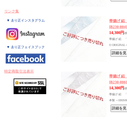
リンク集
▼ ゑり正インスタグラム
帯揚げ 絽
[B230-004]
14,300円
(
帯揚げ 絽 「
O ORIGI
▼ ゑり正フェイスブック
特定商取引法表示
帯揚げ 絽
[B230-006]
14,300円
(
帯揚げ 絽 「
本製 ＜ERIS