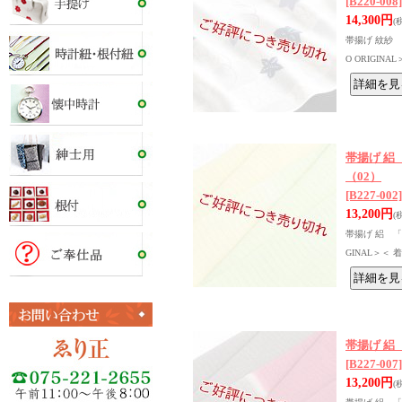
[B220-008]
14,300円
(
帯揚げ 紋紗 
O ORIGIN
帯揚げ 
（02）
[B227-002]
13,200円
(
帯揚げ 絽 「
GINAL＞＜ 
帯揚げ 絽
[B227-007]
13,200円
(