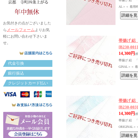
帯揚げ 絽 「縮
AL＞＜ 着用時
お気付きの点がございました
メールフォーム
ら
よりお気
軽にお問い合わせ下さいま
帯揚げ 絽
せ。
[B230-001]
14,300円
(
帯揚げ 絽 「
代金引換
GINAL＞＜
銀行振込
クレジットカード払い
帯揚げ 絽
[B230-003]
14,300円
(
帯揚げ 絽 「
ORIGINA