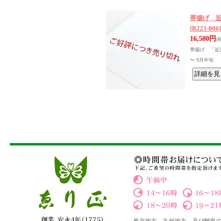
帯揚げ 近
[B223-006]
16,500円
(
帯揚げ 「近江
〜 9月中旬