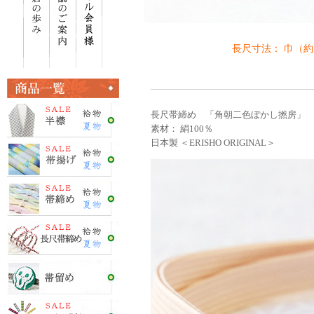
長尺寸法： 巾（約
長尺帯締め 「角朝二色ぼかし撚房」 ／
素材： 絹100％
日本製 ＜ERISHO ORIGINAL＞