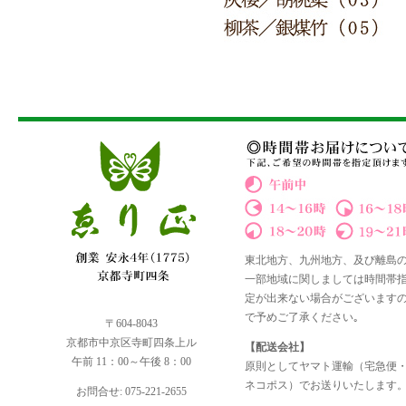
東北地方、九州地方、及び離島
一部地域に関しましては時間帯
定が出来ない場合がございます
で予めご了承ください｡
〒604-8043
京都市中京区寺町四条上ル
【配送会社】
午前 11：00～午後 8：00
原則としてヤマト運輸（宅急便
ネコポス）でお送りいたします
お問合せ: 075-221-2655