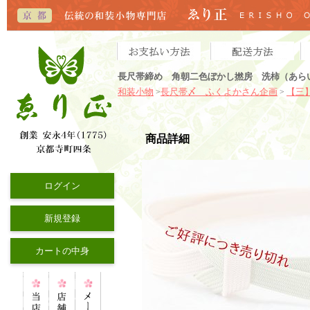
長尺帯締め 角朝二色ぼかし撚房 洗柿（あら
和装小物
長尺帯〆 ふくよかさん企画
【三
>
>
商品詳細
ログイン
新規登録
カートの中身