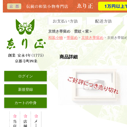
京焼き帯留め 雲紋＜紫＞
和装小物
帯留め
京焼き帯留め
>
>
> 京焼き帯留
商品詳細
ログイン
新規登録
カートの中身