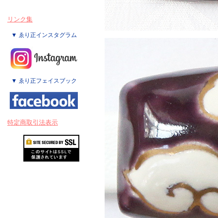
リンク集
▼ ゑり正インスタグラム
▼ ゑり正フェイスブック
特定商取引法表示