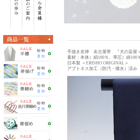
手描き友禅 名古屋帯 『犬の染屋
素材：本体）絹100％、帯芯）綿100
日本製 ＜ERISHO ORIGINAL＞
アプトネス加工（防汚・撥水）済み