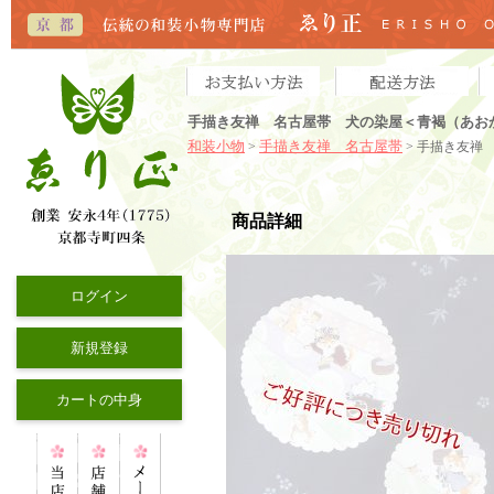
手描き友禅 名古屋帯 犬の染屋＜青褐（あお
和装小物
手描き友禅 名古屋帯
>
> 手描き友禅
商品詳細
ログイン
新規登録
カートの中身