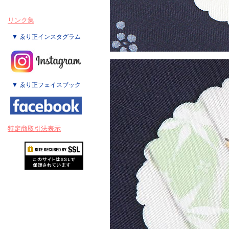
リンク集
▼ ゑり正インスタグラム
▼ ゑり正フェイスブック
特定商取引法表示