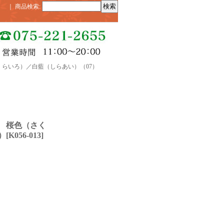
｜
商品検索
:
くらいろ）／白藍（しらあい）（07）
 桜色（さく
）
[
K056-013
]