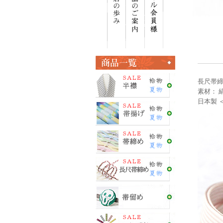
長尺帯締
素材： 絹
日本製 ＜E