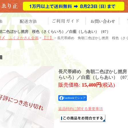
朝二色ぼかし撚房 桜色（さくらいろ）／白藍（しらあい）（07）
帯〆 ふくよかさん企画
【三】
>
> 長尺帯締め 角朝二色ぼかし撚房 桜色（さ
細
長尺帯締め 角朝二色ぼかし撚房
らいろ）／白藍（しらあい）（07
販売価格
:
15,400円
(税込)
Facebookでシェア
返品特約に関する重要事項