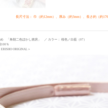
長尺寸法： 巾（約12mm）、厚み（約3mm）、長さ約（約176
め 「角朝二色ぼかし撚房」 ／ カラー： 桜色／白藍（07）
100％
RISHO ORIGINAL＞