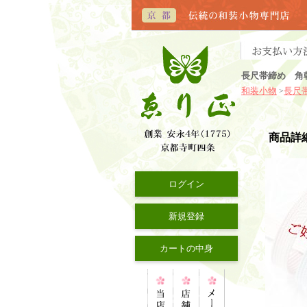
長尺帯締め 角
和装小物
長尺
>
商品詳
ログイン
新規登録
カートの中身