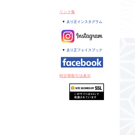
リンク集
▼ ゑり正インスタグラム
▼ ゑり正フェイスブック
特定商取引法表示