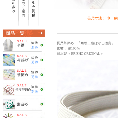
長尺寸法： 巾（約
長尺帯締め 「角朝二色ぼかし撚房」 ／
素材： 絹100％
日本製 ＜ERISHO ORIGINAL＞