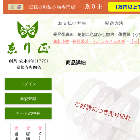
長尺帯締め 角朝二色ぼかし撚房 薄雲鼠（う
和装小物
長尺帯〆 ふくよかさん企画
【三
>
>
商品詳細
ログイン
新規登録
カートの中身