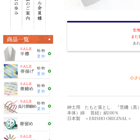
生
また
あ
小さい
紳士用 たもと落とし 『荒磯（黒
本体）綿 首紐）絹100％
日本製 ＜ERISHO ORIGINAL＞