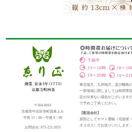
東北地方、九州地方、及び離島
一部地域に関しましては時間帯
定が出来ない場合がございます
で予めご了承ください｡
〒604-8043
京都市中京区寺町四条上ル
【配送会社】
午前 11：00～午後 8：00
原則としてヤマト運輸（宅急便
ネコポス）でお送りいたします
お問合せ: 075-221-2655