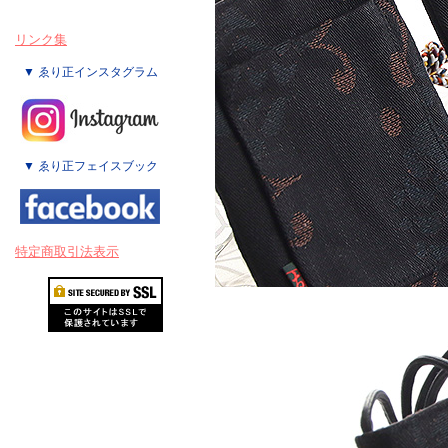
リンク集
▼ ゑり正インスタグラム
▼ ゑり正フェイスブック
特定商取引法表示