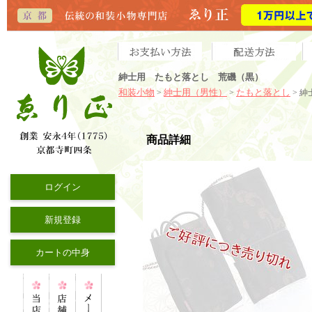
紳士用 たもと落とし 荒磯（黒）
和装小物
紳士用（男性）
たもと落とし
>
>
> 
商品詳細
ログイン
新規登録
カートの中身