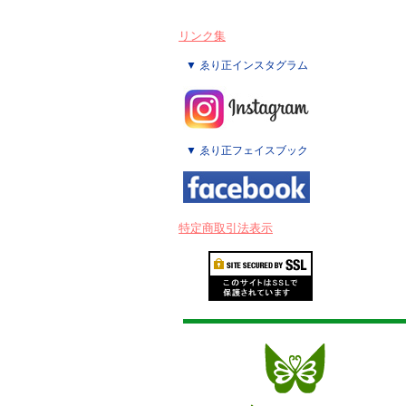
リンク集
▼ ゑり正インスタグラム
▼ ゑり正フェイスブック
特定商取引法表示