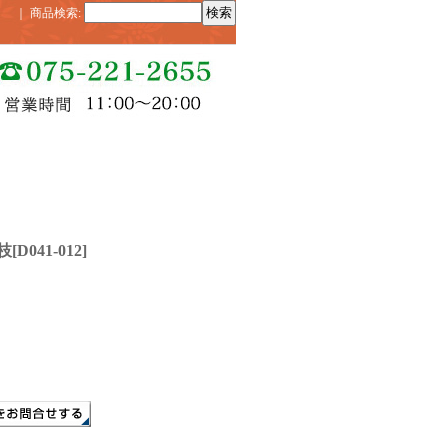
｜
商品検索
:
枝
[
D041-012
]