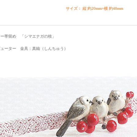
サイズ： 縦 約20mm×横 約48mm
ター帯留め 「シマエナガの枝」
ピューター 金具：真鍮（しんちゅう）