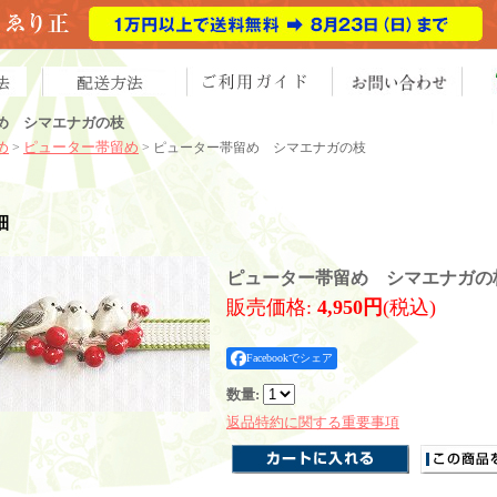
め シマエナガの枝
め
ピューター帯留め
>
> ピューター帯留め シマエナガの枝
細
ピューター帯留め シマエナガの
販売価格
:
4,950円
(税込)
Facebookでシェア
数量
:
返品特約に関する重要事項