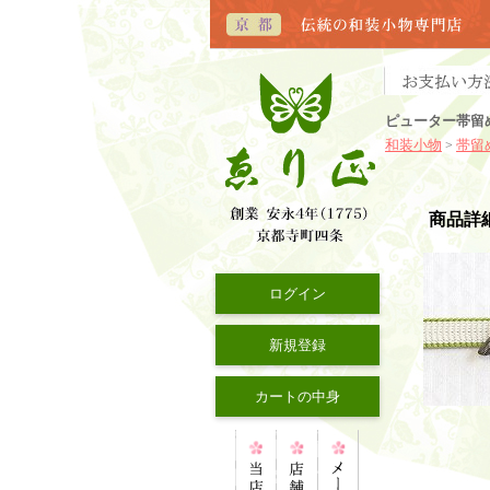
ピューター帯留
和装小物
帯留
>
商品詳
ログイン
新規登録
カートの中身