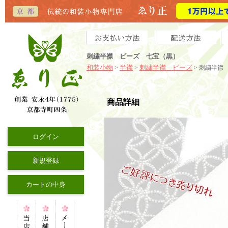
刺繍半襟 ビーズ 七宝（黒）
和装小物
半襟
刺繍半襟 ビーズ
>
>
> 刺繍半襟
商品詳細
ログイン
新規登録
カートの中身