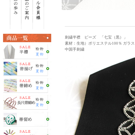
刺繍半襟 ビーズ 「七宝（黒）」
素材：生地）ポリエステル100％ ガラ
中国手刺繍