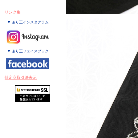
リンク集
▼ ゑり正インスタグラム
▼ ゑり正フェイスブック
特定商取引法表示