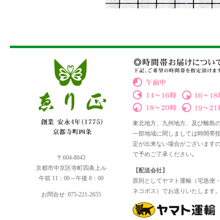
東北地方、九州地方、及び離島
一部地域に関しましては時間帯
定が出来ない場合がございます
で予めご了承ください｡
〒604-8043
京都市中京区寺町四条上ル
【配送会社】
午前 11：00～午後 8：00
原則としてヤマト運輸（宅急便
ネコポス）でお送りいたします
お問合せ: 075-221-2655