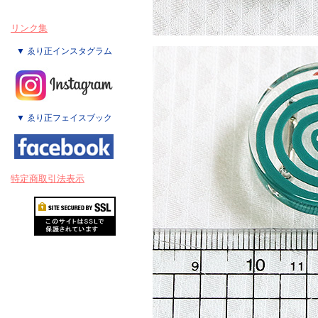
リンク集
▼ ゑり正インスタグラム
▼ ゑり正フェイスブック
特定商取引法表示