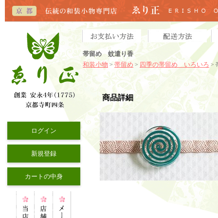
帯留め 蚊遣り香
和装小物
帯留め
四季の帯留め いろいろ
>
>
>
商品詳細
ログイン
新規登録
カートの中身