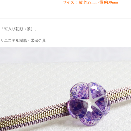
サイズ： 縦 約29mm×横 約30mm
 「斑入り朝顔（紫）」
ポリエステル樹脂・帯留金具