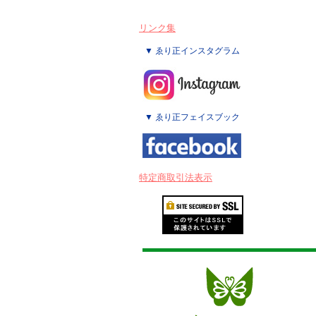
リンク集
▼ ゑり正インスタグラム
▼ ゑり正フェイスブック
特定商取引法表示