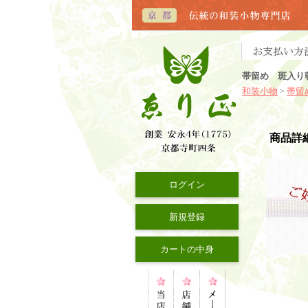
帯留め 斑入り
和装小物
帯留
>
商品詳
ログイン
新規登録
カートの中身