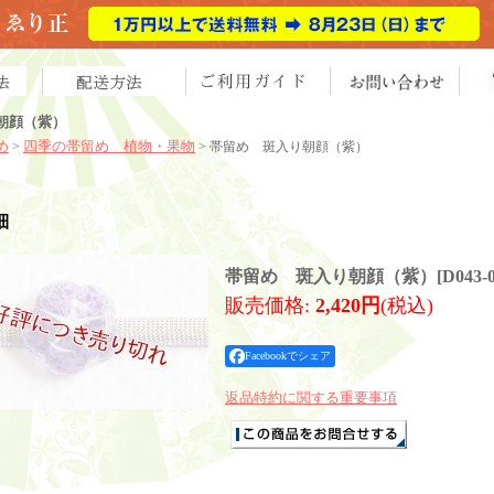
朝顔（紫）
め
四季の帯留め 植物・果物
>
> 帯留め 斑入り朝顔（紫）
細
帯留め 斑入り朝顔（紫）
[
D043-
販売価格
:
2,420円
(税込)
Facebookでシェア
返品特約に関する重要事項