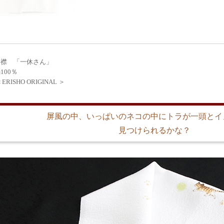
半襟 「一休さん」
100％
RISHO ORIGINAL ＞
屏風の中、いっぱいのネコの中にトラが一頭とイ
見つけられるかな？