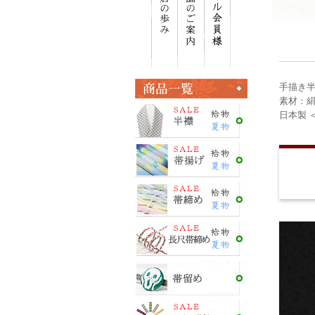
手描き
素材：絹
日本製 ＜E