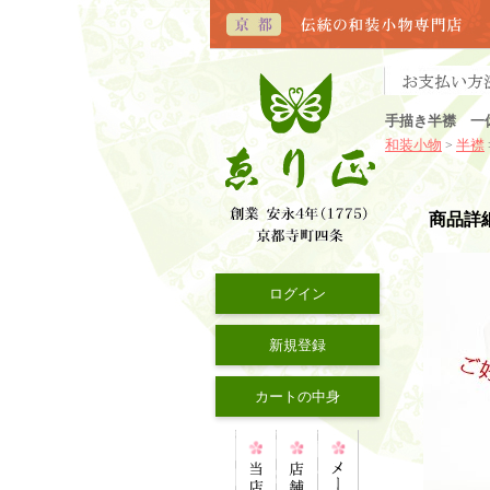
手描き半襟 一
和装小物
半襟
>
商品詳
ログイン
新規登録
カートの中身