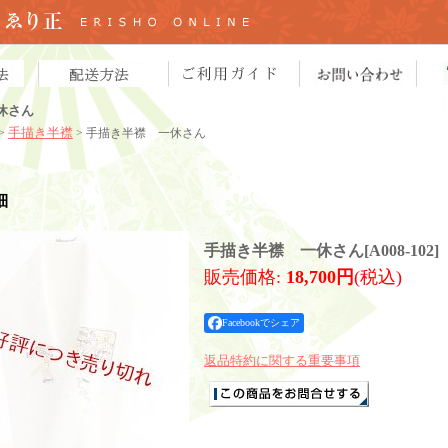
休さん
手描き半襟
>
> 手描き半襟 一休さん
細
手描き半襟 一休さん
[
A008-102
]
販売価格
:
18,700円
(税込)
Facebookでシェア
返品特約に関する重要事項