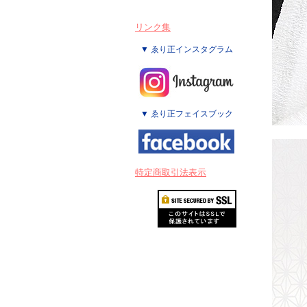
リンク集
▼ ゑり正インスタグラム
▼ ゑり正フェイスブック
特定商取引法表示