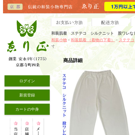
和装肌着 ステテコ シルクニット 股ワレな
和装小物
和装肌着 （着物の下着）
ステテコ
>
>
寸
商品詳細
ログイン
新規登録
カートの中身