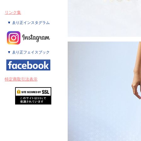
リンク集
▼ ゑり正インスタグラム
▼ ゑり正フェイスブック
特定商取引法表示