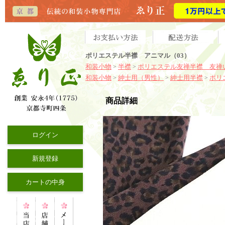
ポリエステル半襟 アニマル（03）
和装小物
半襟
ポリエステル友禅半襟 友禅
>
>
和装小物
紳士用（男性）
紳士用半襟
ポリ
>
>
>
商品詳細
ログイン
新規登録
カートの中身