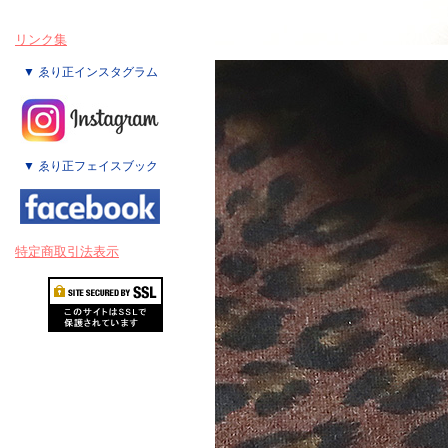
リンク集
▼ ゑり正インスタグラム
▼ ゑり正フェイスブック
特定商取引法表示