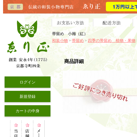
帯留め 小梅（紅）
和装小物
帯留め
四季の帯留め 植物・果物
>
>
商品詳細
ログイン
新規登録
カートの中身