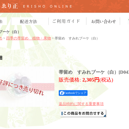
ブーケ（白）
め
四季の帯留め 植物・果物
>
> 帯留め すみれブーケ（白）
細
帯留め すみれブーケ（白）
[
D04
販売価格
:
2,305円
(税込)
Facebookでシェア
返品特約に関する重要事項