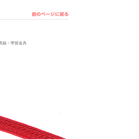
真鍮・帯留金具