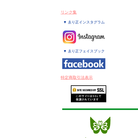
リンク集
▼ ゑり正インスタグラム
▼ ゑり正フェイスブック
特定商取引法表示