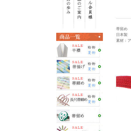
帯留め
日本製
素材：