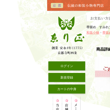
帯留め すみれ
和装小物
帯留
>
商品詳
ログイン
新規登録
カートの中身