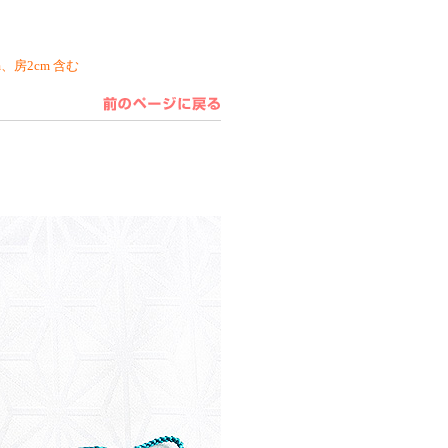
m、房2cm 含む