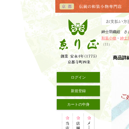
紳士羽織紐 さ
和装小物
紳士
>
（11）
商品詳
ログイン
新規登録
カートの中身