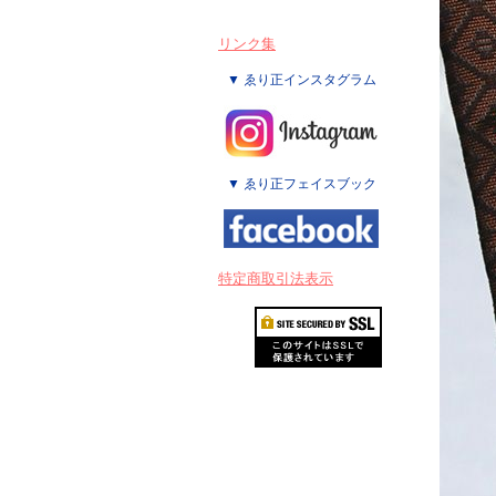
リンク集
▼ ゑり正インスタグラム
▼ ゑり正フェイスブック
特定商取引法表示