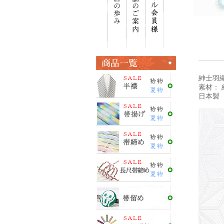
紳士羽
素材： 
日本製 ＜