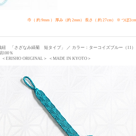
巾（ 約 9mm ） 厚み（約 2mm） 長さ（ 約 27cm） ※ つぼ2c
織紐 「さざなみ縞菊 短タイプ」 ／ カラー：ターコイズブルー（11）
絹100％
ERISHO ORIGINAL＞ ＜MADE IN KYOTO＞