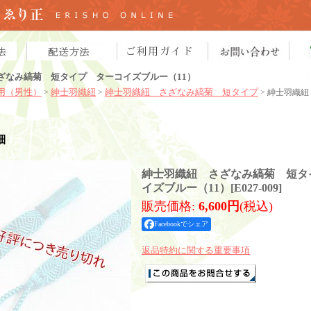
ざなみ縞菊 短タイプ ターコイズブルー（11）
用（男性）
紳士羽織紐
紳士羽織紐 さざなみ縞菊 短タイプ
>
>
> 紳士羽織
細
紳士羽織紐 さざなみ縞菊 短タ
イズブルー（11）
[
E027-009
]
販売価格
:
6,600円
(税込)
Facebookでシェア
返品特約に関する重要事項