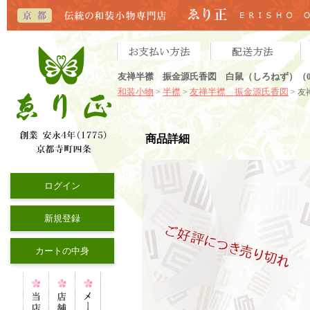
友禅半襟 振金源氏香図 白鼠（しろねず）（0
和装小物
半襟
友禅半襟 振金源氏香図
>
>
> 
商品詳細
ログイン
新規登録
カートの中身