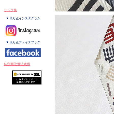
リンク集
▼ ゑり正インスタグラム
▼ ゑり正フェイスブック
特定商取引法表示