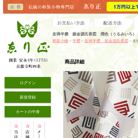
友禅半襟 振金源氏香図 潤色（うるみいろ）（
和装小物
半襟
友禅半襟 振金源氏香図
>
>
> 
商品詳細
ログイン
新規登録
カートの中身