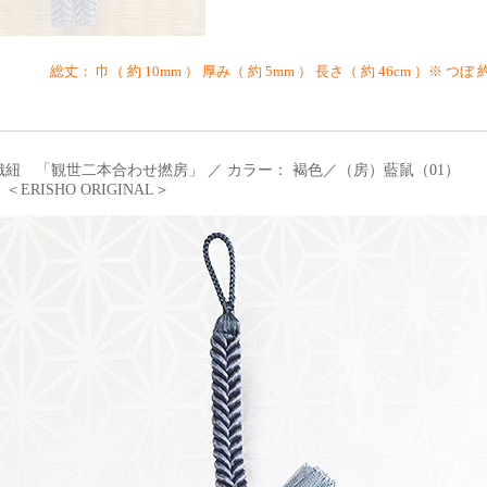
総丈： 巾（ 約 10mm ） 厚み（ 約 5mm ） 長さ（ 約 46cm ）※ つぼ 
織紐 「観世二本合わせ撚房」 ／ カラー： 褐色／（房）藍鼠（01）
ERISHO ORIGINAL＞