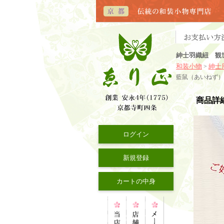
紳士羽織紐 観
和装小物
紳士
>
藍鼠（あいねず）
商品詳
ログイン
新規登録
カートの中身