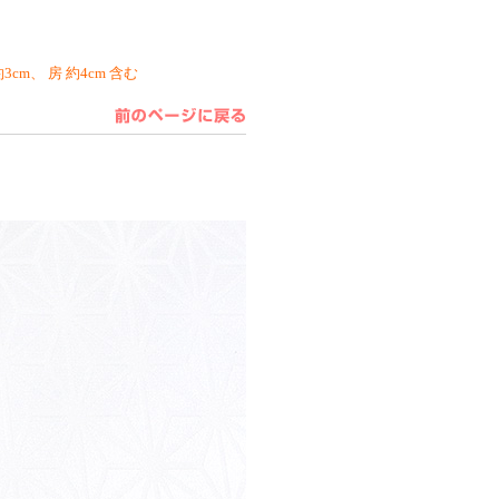
約3cm、 房 約4cm 含む