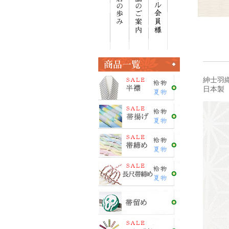
紳士羽
日本製 ＜