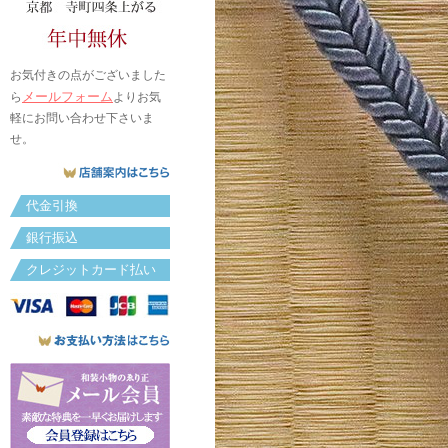
お気付きの点がございました
メールフォーム
ら
よりお気
軽にお問い合わせ下さいま
せ。
代金引換
銀行振込
クレジットカード払い