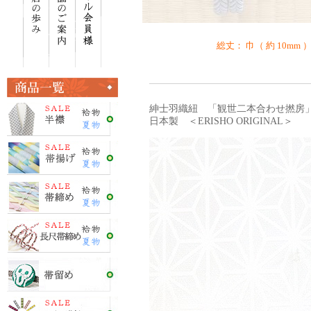
総丈： 巾（ 約 10mm ）
紳士羽織紐 「観世二本合わせ撚房」 
日本製 ＜ERISHO ORIGINAL＞