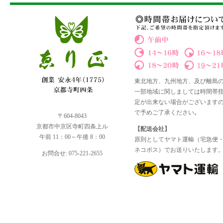
東北地方、九州地方、及び離島
一部地域に関しましては時間帯
定が出来ない場合がございます
で予めご了承ください｡
〒604-8043
京都市中京区寺町四条上ル
【配送会社】
午前 11：00～午後 8：00
原則としてヤマト運輸（宅急便
ネコポス）でお送りいたします
お問合せ: 075-221-2655