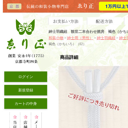
紳士羽織紐 観世二本合わせ撚房 褐色（かち
和装小物
紳士用（男性）
紳士羽織紐
紳士
>
>
>
褐色（かちいろ）（02）
商品詳細
ログイン
新規登録
カートの中身