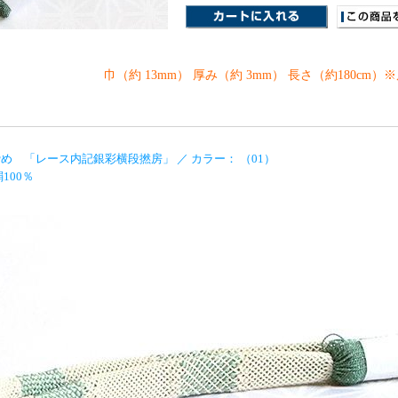
巾（約 13mm） 厚み（約 3mm） 長さ（約180cm）
め 「レース内記銀彩横段撚房」 ／ カラー： （01）
100％