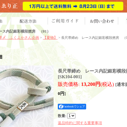
ース内記銀彩横段撚房 （01）
帯〆 ふくよかさん企画
【夏物】
>
> 長尺帯締め レース内記銀彩横段撚房 （0
細
長尺帯締め レース内記銀彩横段
[
SK104-001
]
販売価格
:
13,200円
(税込)
[通常
0円
]
Facebookでシェア
数量
:
返品特約に関する重要事項