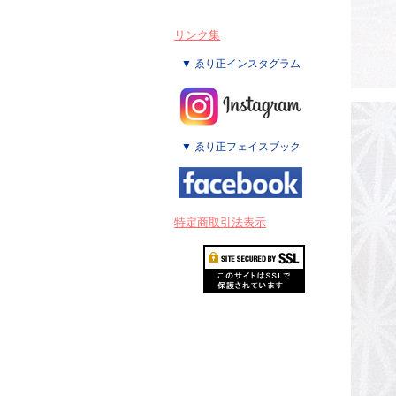
リンク集
▼ ゑり正インスタグラム
▼ ゑり正フェイスブック
特定商取引法表示