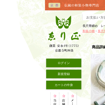
長尺帯締め レ
和装小物
長尺
>
商品詳
ログイン
新規登録
カートの中身