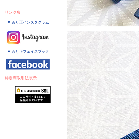
リンク集
▼ ゑり正インスタグラム
▼ ゑり正フェイスブック
特定商取引法表示