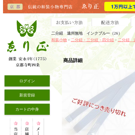
二分紐 遠州無地 インクブルー（26）
和装小物
二分紐・三分紐・四分紐
二分紐 
>
>
商品詳細
ログイン
新規登録
カートの中身