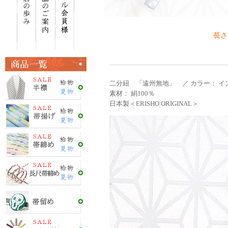
長さ
二分紐 「遠州無地」 ／ カラー： イ
素材： 絹100％
日本製＜ERISHO ORIGINAL＞