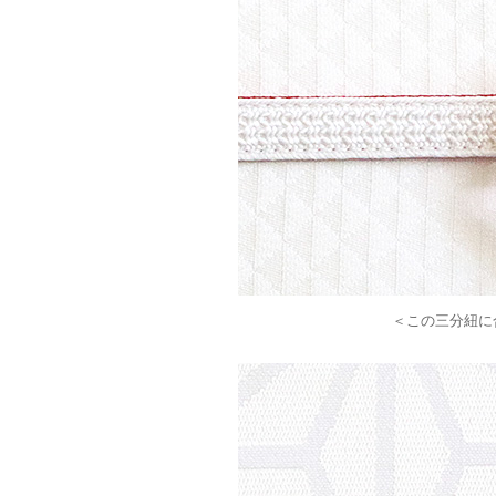
＜この三分紐に