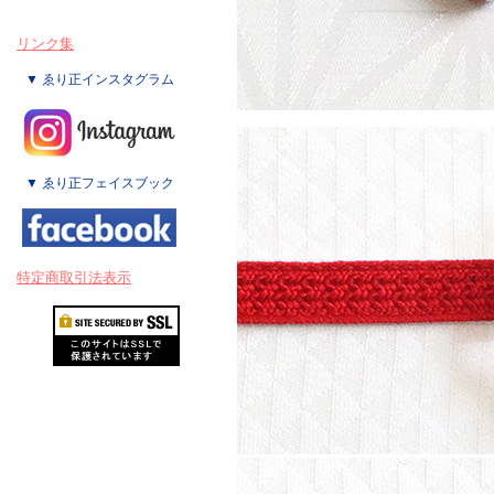
リンク集
▼ ゑり正インスタグラム
▼ ゑり正フェイスブック
特定商取引法表示