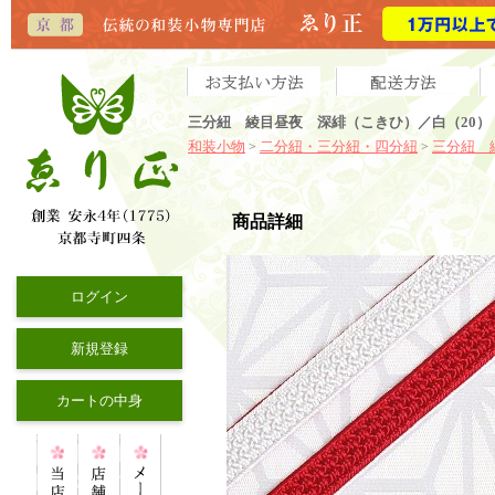
三分紐 綾目昼夜 深緋（こきひ）／白（20）
和装小物
二分紐・三分紐・四分紐
三分紐 
>
>
商品詳細
ログイン
新規登録
カートの中身