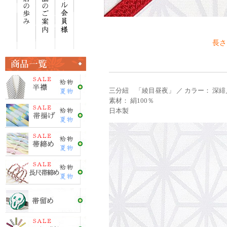
長さ
三分紐 「綾目昼夜」 ／ カラー： 深緋
素材： 絹100％
日本製