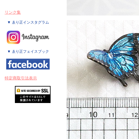
リンク集
▼ ゑり正インスタグラム
▼ ゑり正フェイスブック
特定商取引法表示