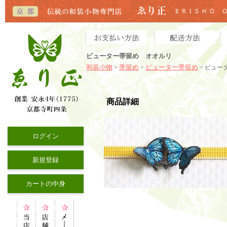
ピューター帯留め オオルリ
和装小物
帯留め
ピューター帯留め
>
>
> ピュー
商品詳細
ログイン
新規登録
カートの中身