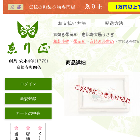
京焼き帯留め 恵比寿大黒うさぎ
和装小物
帯留め
京焼き帯留め
>
>
> 京焼き帯留
商品詳細
ログイン
新規登録
カートの中身