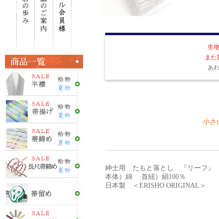
生
また
あ
小さい
紳士用 たもと落とし 『リーフ』
本体）綿 首紐）絹100％
日本製 ＜ERISHO ORIGINAL＞