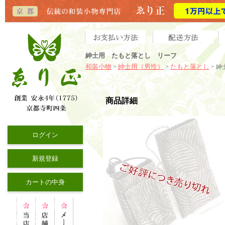
紳士用 たもと落とし リーフ
和装小物
紳士用（男性）
たもと落とし
>
>
> 
商品詳細
ログイン
新規登録
カートの中身