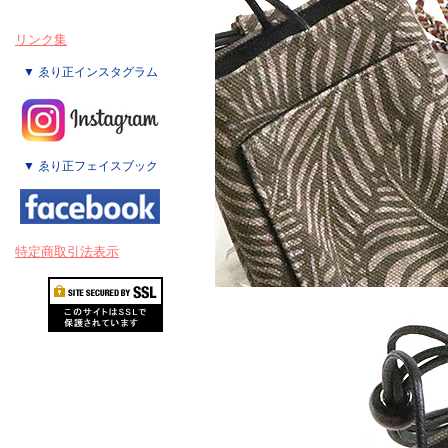
リンク集
▼ ゑり正インスタグラム
▼ ゑり正フェイスブック
特定商取引法表示