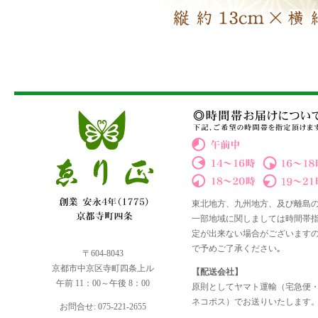
東北地方、九州地方、及び離島
一部地域に関しましては時間帯
定が出来ない場合がございます
で予めご了承ください｡
〒604-8043
京都市中京区寺町四条上ル
【配送会社】
午前 11：00～午後 8：00
原則としてヤマト運輸（宅急便
ネコポス）でお送りいたします
お問合せ: 075-221-2655