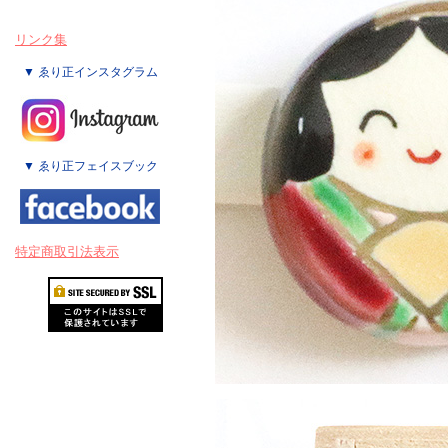
リンク集
▼ ゑり正インスタグラム
▼ ゑり正フェイスブック
特定商取引法表示