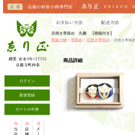
京焼き帯留め 丸雛 【桐箱付き】
和装小物
帯留め
京焼き帯留め
>
>
> 京焼き帯留
商品詳細
ログイン
新規登録
カートの中身