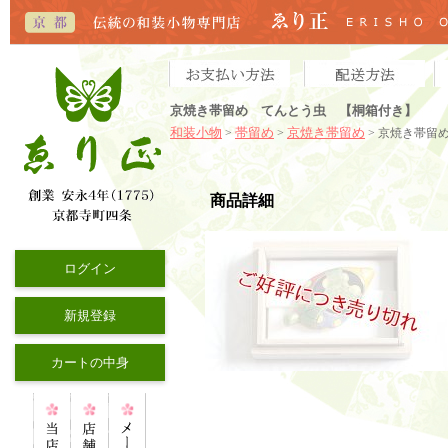
京焼き帯留め てんとう虫 【桐箱付き】
和装小物
帯留め
京焼き帯留め
>
>
> 京焼き帯留
商品詳細
ログイン
新規登録
カートの中身