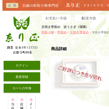
京焼き帯留め 波うさぎ（瑠璃）
和装小物
帯留め
京焼き帯留め
>
>
> 京焼き帯留
商品詳細
ログイン
新規登録
カートの中身