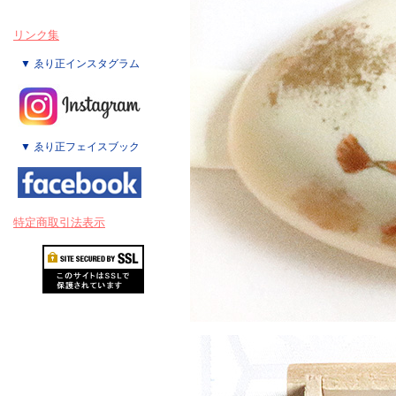
リンク集
▼ ゑり正インスタグラム
▼ ゑり正フェイスブック
特定商取引法表示