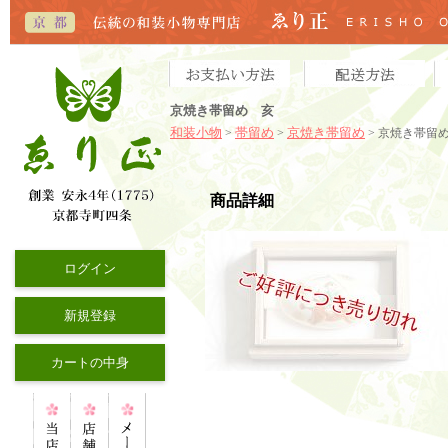
京焼き帯留め 亥
和装小物
帯留め
京焼き帯留め
>
>
> 京焼き帯留
商品詳細
ログイン
新規登録
カートの中身