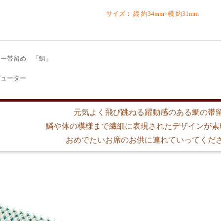
サイズ： 縦 約34mm×横 約31mm
ター帯留め 「鯛」
ピューター
元気よく飛び跳ねる躍動感のある鯛の帯
鱗や体の模様まで繊細に表現されたデザインが素
おめでたいお席のお供に連れていってくだ