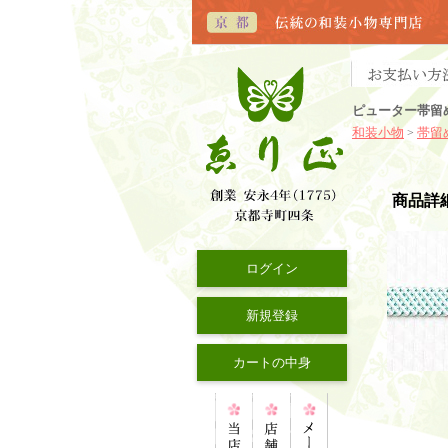
ピューター帯留
和装小物
帯留
>
商品詳
ログイン
新規登録
カートの中身