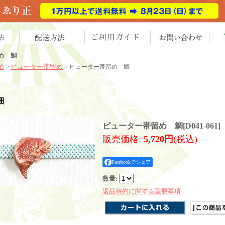
め 鯛
め
ピューター帯留め
>
> ピューター帯留め 鯛
細
ピューター帯留め 鯛
[
D041-061
]
販売価格
:
5,720円
(税込)
Facebookでシェア
数量
:
返品特約に関する重要事項