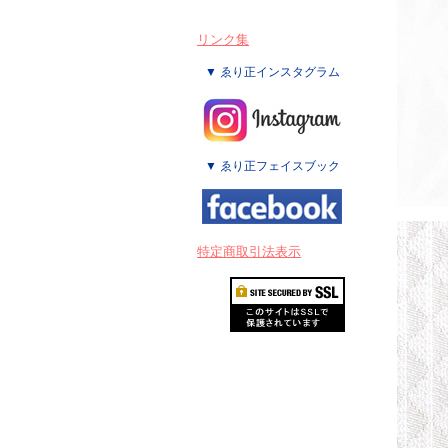
リンク集
▼ ゑり正インスタグラム
▼ ゑり正フェイスブック
特定商取引法表示