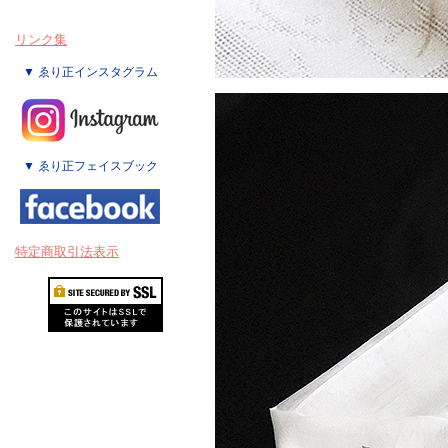
リンク集
▼ ゑり正インスタグラム
▼ ゑり正フェイスブック
特定商取引法表示