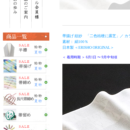
帯揚げ 紋紗 「二色桔梗に露芝」／ カ
素材： 絹100％
日本製 ＜ERISHO ORIGINAL＞
＜ 着用時期 ＞ 6月1日 〜 9月中旬頃