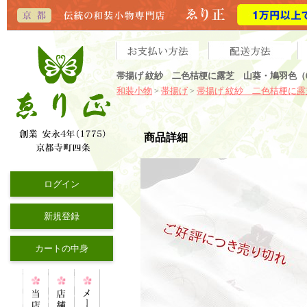
帯揚げ 紋紗 二色桔梗に露芝 山葵・鳩羽色（
和装小物
帯揚げ
帯揚げ 紋紗 二色桔梗に露
>
>
商品詳細
ログイン
新規登録
カートの中身