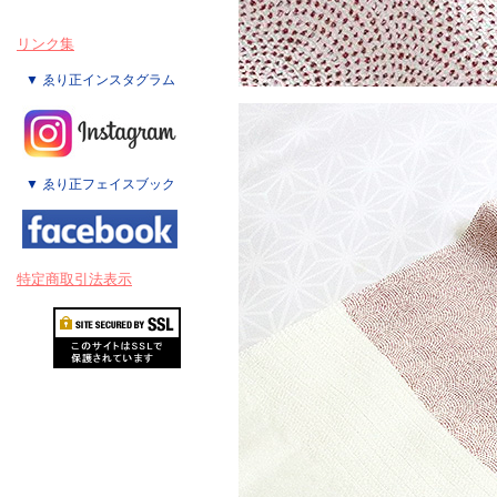
リンク集
▼ ゑり正インスタグラム
▼ ゑり正フェイスブック
特定商取引法表示