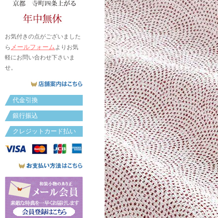
お気付きの点がございました
メールフォーム
ら
よりお気
軽にお問い合わせ下さいま
せ。
代金引換
銀行振込
クレジットカード払い