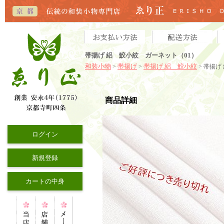
帯揚げ 絽 鮫小紋 ガーネット（01）
和装小物
帯揚げ
帯揚げ 絽 鮫小紋
>
>
> 帯揚げ
商品詳細
ログイン
新規登録
カートの中身