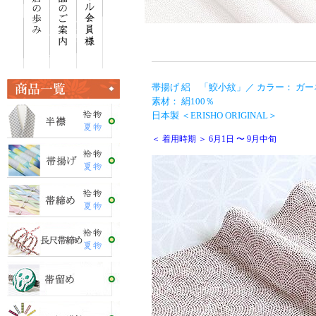
帯揚げ 絽 「鮫小紋」／ カラー： ガー
素材： 絹100％
日本製 ＜ERISHO ORIGINAL＞
＜ 着用時期 ＞ 6月1日 〜 9月中旬