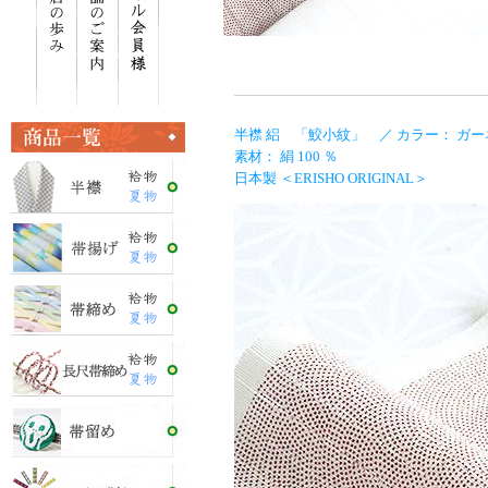
半襟 絽 「鮫小紋」 ／ カラー： ガー
素材： 絹 100 ％
日本製 ＜ERISHO ORIGINAL＞