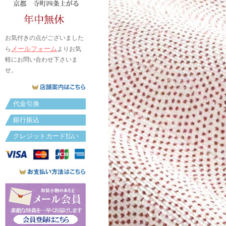
お気付きの点がございました
メールフォーム
ら
よりお気
軽にお問い合わせ下さいま
せ。
代金引換
銀行振込
クレジットカード払い