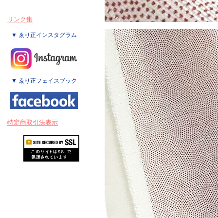
リンク集
▼ ゑり正インスタグラム
▼ ゑり正フェイスブック
特定商取引法表示