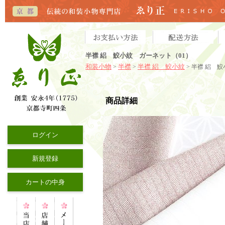
半襟 絽 鮫小紋 ガーネット（01）
和装小物
半襟
半襟 絽 鮫小紋
>
>
> 半襟 絽 
商品詳細
ログイン
新規登録
カートの中身