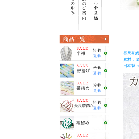
長尺帯締
素材： 
日本製 ＜E