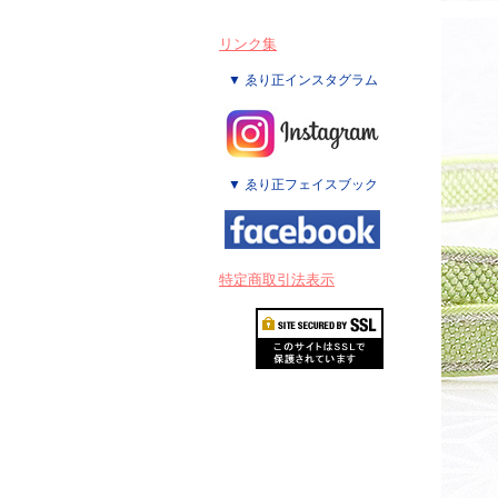
リンク集
▼ ゑり正インスタグラム
▼ ゑり正フェイスブック
特定商取引法表示