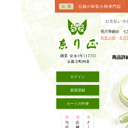
長尺帯締め 七
和装小物
長尺
>
商品詳
ログイン
新規登録
カートの中身