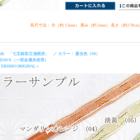
長尺寸法： 巾（約 15mm） 厚み（約 2mm） 長さ（約178
め 「七宝銀彩立涌撚房」 ／ カラー： 夏虫色（06）
絹100％（一部金属糸使用）
RISHO ORIGINAL＞