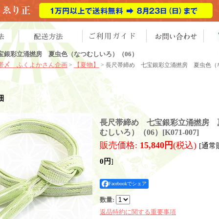
宝銀彩立涌撚房 夏虫色（なつむしいろ）（06）
帯〆 ふくよかさん企画
【夏物】
>
> 長尺帯締め 七宝銀彩立涌撚房 夏虫色（
細
長尺帯締め 七宝銀彩立涌撚房 
むしいろ）（06）
[
K071-007
]
販売価格
:
15,840円
(税込)
[通常
0円
]
Facebookでシェア
数量
:
返品特約に関する重要事項